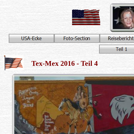
Tex-Mex
2016
- T